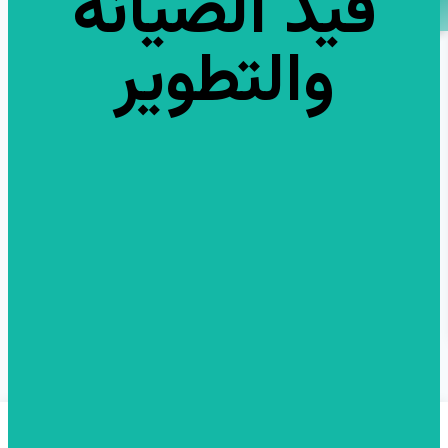
قيد الصيانة
والتطوير
#5525
24,666
0
‫0 ريال ‬